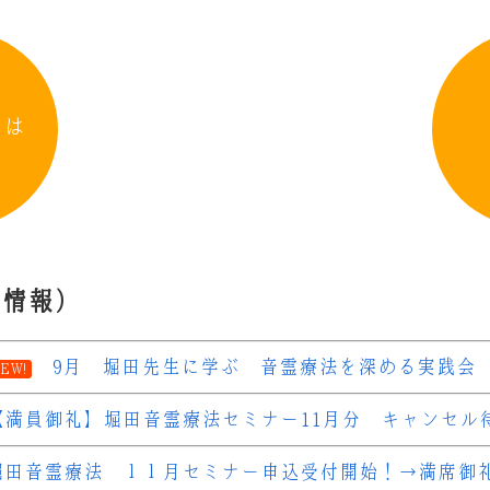
とは
着情報）
9月 堀田先生に学ぶ 音霊療法を深める実践会
EW!
【満員御礼】堀田音霊療法セミナー11月分 キャンセル
堀田音霊療法 １１月セミナー申込受付開始！→満席御