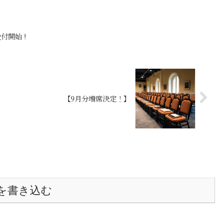
と始まりが重なり合うのを肌を持って実感
する今日この...
付開始 !
【9月分増席決定！】
を書き込む