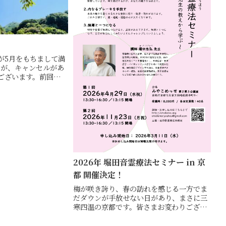
が5月をもちまして満
たが、キャンセルがあ
ございます。前回、予
たずに4・9月の2回分
部屋を大きな場所に変
じ）、50席増席い
2026年 堀田音霊療法セミナー in 京
都 開催決定！
梅が咲き誇り、春の訪れを感じる一方でま
だダウンが手放せない日があり、まさに三
寒四温の京都です。皆さまお変わりござい
ませんか。春は移ろいの季節であり、心身
の変化、社会的な潮流、さまざまな終わり