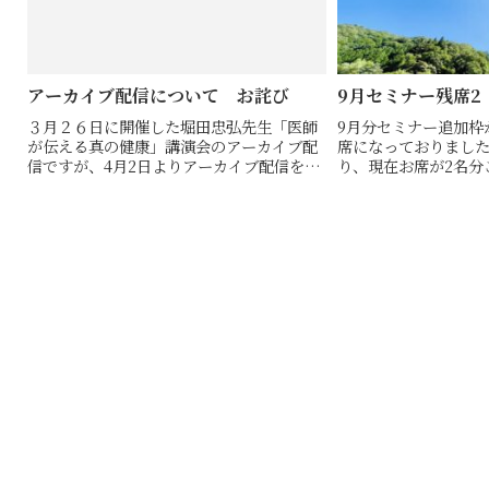
アーカイブ配信について お詫び
9月セミナー残席2
３月２６日に開催した堀田忠弘先生「医師
9月分セミナー追加枠
が伝える真の健康」講演会のアーカイブ配
席になっておりまし
信ですが、4月2日よりアーカイブ配信を予
り、現在お席が2名分
定しておりましたが、収録の一部を撮り直
約受付開始から3日経
すことになり、現在作業を進めておりま
全80席が埋まり、お
す。新しい配信開始日を4月11日（月）頃を
更しまして（会場は同
予定して...
た...