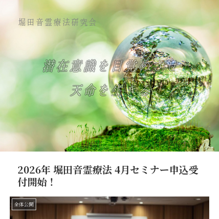
堀田音霊療法研究会
潜在意識を目覚めさせ
天命を生きる
2026年 堀田音霊療法 4月セミナー申込受
付開始！
全体公開