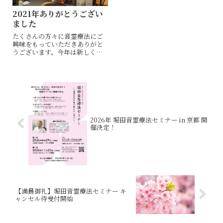
2021年ありがとうござい
ました
たくさんの方々に音霊療法にご
興味をもっていただきありがと
うございます。今年は新しく応
用講座もスタートし、２日間連
続で受講される方も多かったで
す。２年前の初回講座は、事務
局の私達もどんな内容になるの
かわからない中で、友人や知人
になんか面白そう...
2026年 堀田音霊療法セミナー in 京都 開
催決定！
【満員御礼】堀田音霊療法セミナー キ
ャンセル待受付開始