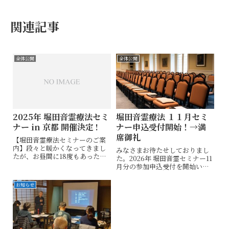
関連記事
全体公開
全体公開
2025年 堀田音霊療法セミ
堀田音霊療法 １１月セミ
ナー in 京都 開催決定 !
ナー申込受付開始！→満
席御礼
【堀田音霊療法セミナーのご案
内】段々と暖かくなってきまし
みなさまお待たせしておりまし
たが、お昼間に18度もあったか
た。2026年 堀田音霊セミナー11
と思えばまた寒さが少し戻る雨
月分の参加申込受付を開始いた
の京都です。皆さまお変わりご
します。前回は申込開始から1週
ざいませんか？さて、このたび
間ほどで満席になりました。こ
お知らせ
堀田先生からの熱い想いを形
の度の受付も平日の開始になり
に、「今この瞬間の小さな選択
ますから、お仕事の方もいらっ
が未来の自分を作...
しゃることを考えまして公平性
を期す...