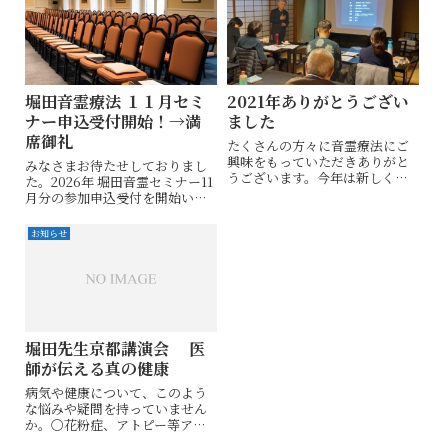
堀田音霊療法 １１月セミ
2021年ありがとうござい
ナー申込受付開始！→満
ました
席御礼
たくさんの方々に音霊療法にご
興味をもっていただきありがと
みなさまお待たせしておりまし
うございます。今年は新しく応
た。2026年 堀田音霊セミナー11
用講座もスタートし、２日間連
月分の参加申込受付を開始いた
続で受講される方も多かったで
します。前回は申込開始から1週
す。２年前の初回講座は、事務
間ほどで満席になりました。こ
お知らせ
局の私達もどんな内容になるの
の度の受付も平日の開始になり
かわからない中で、友人や知人
ますから、お仕事の方もいらっ
になんか面白そう...
しゃることを考えまして公平性
を期す...
堀田先生京都講演会 医
師が伝える真の健康
病気や健康について、このよう
な悩みや疑問を持っていません
か。〇花粉症、アトピー等アレ
ルギー反応が出る時と出ない時