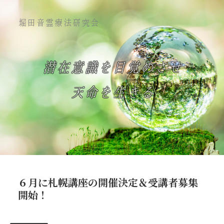
堀田音霊療法研究会
潜在意識を目覚めさせ
天命を生きる
６月に札幌講座の開催決定＆受講者募集
開始！