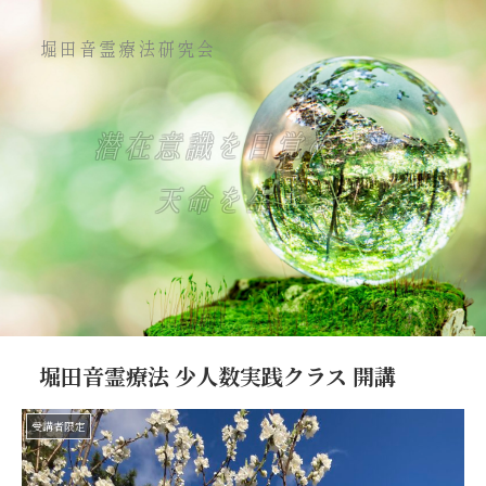
堀田音霊療法研究会
潜在意識を目覚めさせ
天命を生きる
堀田音霊療法 少人数実践クラス 開講
受講者限定