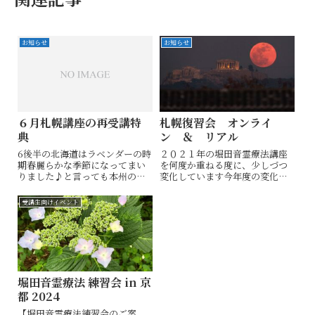
お知らせ
お知らせ
６月札幌講座の再受講特
札幌復習会 オンライ
典
ン ＆ リアル
6後半の北海道はラベンダーの時
２０２１年の堀田音霊療法講座
期春麗らかな季節になってまい
を何度か重ねる度に、少しづつ
りました♪と言っても本州の皆
変化しています今年度の変化の
様は、すでに夏に近づいている
情報を交えながら、「日常で気
のでしょうか？今回はちょっと
軽に使いこなす」ためにちょっ
受講生向けイベント
お知らせです！北海道では一番
とだけ練習しましょう❤️講座で
人気の季節６月今回の札幌講座
分からなかったことや、少し経
はこれまでに受講されてきた皆
って疑問に思ったことなどもお
様へ特典をつけ...
っしゃってくだ...
堀田音霊療法 練習会 in 京
都 2024
【堀田音霊療法練習会のご案