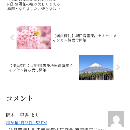
内】紫陽花の色が美しく映える
季節となりました。皆さまお変
わりございませんか？さて、こ
のたび、堀田音霊療法を学んで
いただいた皆さまに堀田先生か
らの熱い想いで、少しでも日常
に活用いただけるよう練習会を
【満員御礼】堀田音霊療法セミナー キ
開催いたします。堀...
ャンセル待受付開始
【満員御礼】堀田音霊療法連続講座 キ
ャンセル待ち受付開始
コメント
岡本 里香
より:
2026年4月23日 1:52 PM
【6月開講】堀田音霊療法研究会 連続講座につい